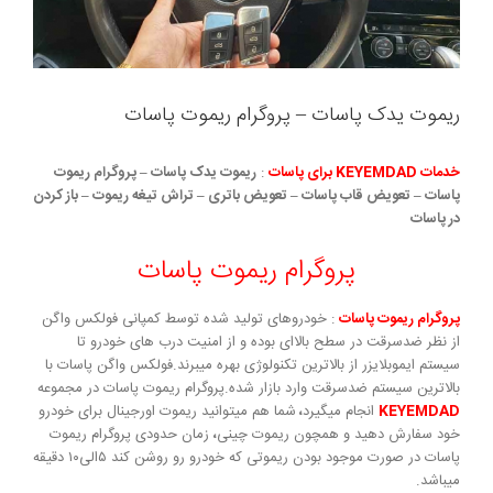
ریموت یدک پاسات – پروگرام ریموت پاسات
خدمات KEYEMDAD برای پاسات
:
ریموت یدک پاسات – پروگرام ریموت
پاسات – تعویض قاب پاسات – تعویض باتری – تراش تیغه ریموت – باز کردن
در پاسات
پروگرام ریموت پاسات
پروگرام ریموت پاسات
: خودروهای تولید شده توسط کمپانی فولکس واگن
از نظر ضدسرقت در سطح بالاای بوده و از امنیت درب های خودرو تا
سیستم ایموبلایزر از بالاترین تکنولوژی بهره میبرند.فولکس واگن پاسات با
بالاترین سیستم ضدسرقت وارد بازار شده.پروگرام ریموت پاسات در مجموعه
KEYEMDAD
انجام میگیرد
،
شما هم میتوانید ریموت اورجینال برای خودرو
خود سفارش دهید و همچون ریموت چینی
،
زمان حدودی پروگرام ریموت
پاسات در صورت موجود بودن ریموتی که خودرو رو روشن کند ۵الی۱۰ دقیقه
میباشد.