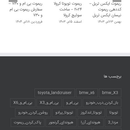
ریموت ایکس تریل –
ریموت تویوتا کرولا
ریموت بی ام و ۷۳۰ –
کددهی ریموت
۲۰۲۴ – ساخت
سفارش ریموت بی ام
نیسان ایکس تریل
سوئیچ کرولا
و ۷۳۰
بهمن ۲۳ام, ۱۴۰۳
اسفند ۵ام, ۱۴۰۳
فروردین ۱۸ام, ۱۴۰۴
برچسب ها
toyota_landcruiser
bmw_x6
bmw_X3
باز_کردن_درب_خودرو
بی_ام_و
بی_ام_و_X3
بی_ام_و_X6
تویوتا
تویوتا_لندکروز
تویوتا_پرادو
روشن_کردن_خودرو
مزدا_3
هیوندای_آزرا
هیوندای_گرنجور
پاک_کردن_ریموت