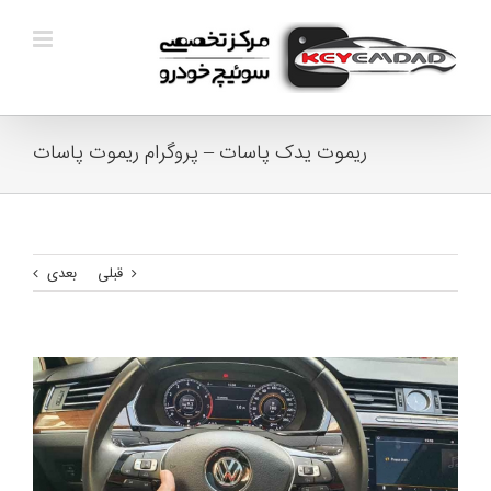
Ski
t
conten
ریموت یدک پاسات – پروگرام ریموت پاسات
قبلی
بعدی
View
Larger
Image