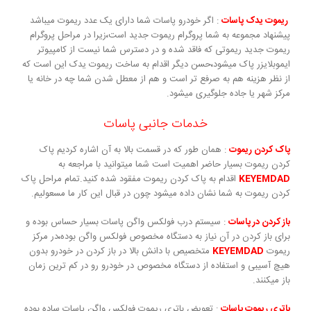
ریموت یدک پاسات
: اگر خودرو پاسات شما دارای یک عدد ریموت میباشد
پیشنهاد مجموعه به شما پروگرام ریموت جدید است
،
زیرا در مراحل پروگرام
ریموت جدید ریموتی که فاقد شده و در دسترس شما نیست از کامپیوتر
ایموبلایزر پاک میشود
،
حسن دیگر اقدام به ساخت ریموت یدک این است که
از نظر هزینه هم به صرفع تر است و هم از معطل شدن شما چه در خانه یا
مرکز شهر یا جاده جلوگیری میشود.
خدمات جانبی پاسات
پاک کردن ریموت
: همان طور که در قسمت بالا به آن اشاره کردیم پاک
کردن ریموت بسیار حاضر اهمیت است شما میتوانید با مراجعه به
KEYEMDAD
اقدام به پاک کردن ریموت مفقود شده کنید.تمام مراحل پاک
کردن ریموت به شما نشان داده میشود چون در قبال این کار ما مسعولیم.
باز کردن در پاسات
: سیستم درب فولکس واگن پاسات بسیار حساس بوده و
برای باز کردن در آن نیاز به دستگاه مخصوص فولکس واگن بوده
،
در مرکز
ریموت
KEYEMDAD
متخصیص با دانش بالا در باز کردن در خودرو بدون
هیچ آسیبی و استفاده از دستگاه مخصوص در خودرو رو در کم ترین زمان
باز میکنند.
باتری ریموت پاسات
: تعویض باتری ریموت فولکس واگن پاسات ساده بوده