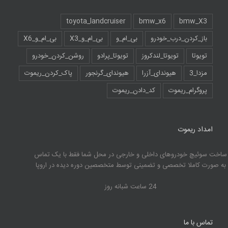
toyota_landcruiser
bmw_x6
bmw_X3
باز_کردن_درب_خودرو
بی_ام_و
بی_ام_و_X3
بی_ام_و_X6
تویوتا
تویوتا_لندکروز
تویوتا_پرادو
روشن_کردن_خودرو
مزدا_3
هیوندای_آزرا
هیوندای_گرنجور
پاک_کردن_ریموت
پروگرام_ریموت
کد_دادن_ریموت
امداد ریموت
ساخت سوئیچ خودروهای داخلی و خارجی در محل شما فقط با یک تماس
به صورت کاملا تخصصی و تضمینی توسط متخصصین دوره دیده در اروپا
24 ساعت شبانه روز
تماس با ما