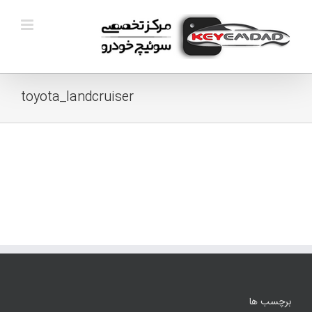
Ski
t
conten
toyota_landcruiser
برچسب ها