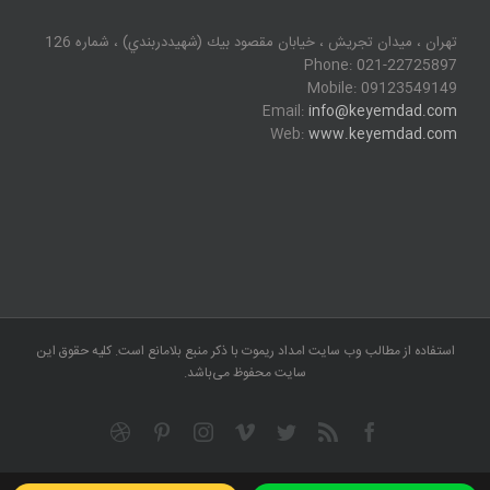
تهران ، ميدان تجريش ، خيابان مقصود بيك (شهيددربندي) ، شماره 126
Phone: 021-22725897
Mobile: 09123549149
Email:
info@keyemdad.com
Web:
www.keyemdad.com
استفاده از مطالب وب سایت امداد ریموت با ذکر منبع بلامانع است. کلیه حقوق این
سایت محفوظ می‌باشد.
Dribbble
Pinterest
Instagram
Vimeo
Twitter
Facebook
Rss