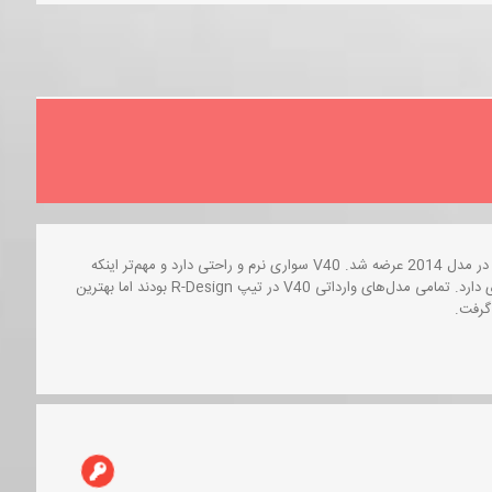
ین سوئدی در مدل 2013 به بازار جهانی آمد و در کشورمان فقط و فقط در مدل 2014 عرضه شد. V40 سواری نرم و راحتی دارد و مهم‌تر اینکه
پیشرانه‌اش در هر شرایطی گوش به فرمان است و ترمزهای قابل اعتمادی دارد. تمامی مدل‌های وارداتی V40 در تیپ R-Design بودند اما بهترین