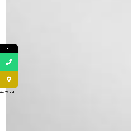
←
Get Widget