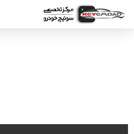
Ski
t
conten