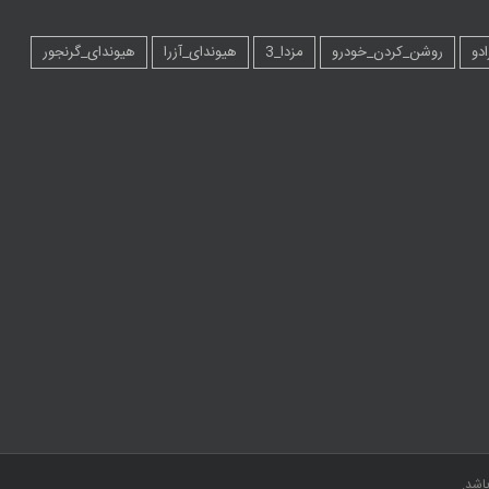
ادو
روشن_کردن_خودرو
مزدا_3
هیوندای_آزرا
هیوندای_گرنجور
اشد.