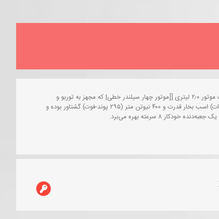
ولوو ایکس سی ۹۰ مدل ۲۰۱۴ تا ۲۰۱۸ که در بازار ایران وجود دارد، از یک موتور ۲٫۰ لیتری [[موتور چهار سیلندر خطی| که مجهز به توربو و
سوپرشارژر است بهره میبرد که قادر به تولید ۳۲۰ اسب بخار (۲۳۹ کیلووات) اسب بخار قدرت و ۴۰۰ نیوتن متر (۲۹۵ پوند-فوت) گشتاور بوده و