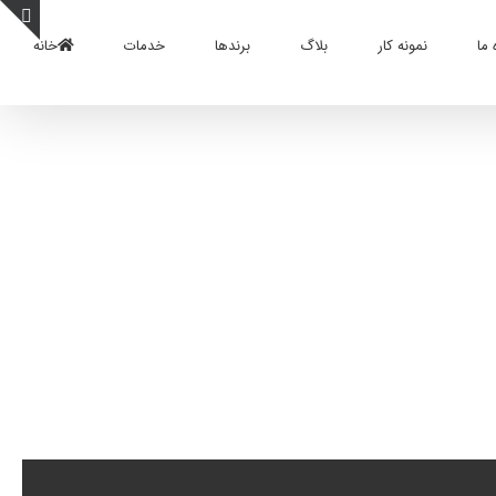
 ما
نمونه کار
بلاگ
برندها
خدمات
خانه
oggle
Sliding
Bar
Area