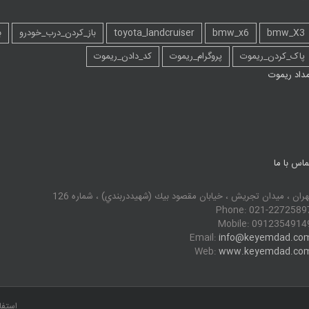
bmw_X3
bmw_x6
toyota_landcruiser
باز_کردن_درب_خودرو
ب
پاک_کردن_ریموت
پروگرام_ریموت
کد_دادن_ریموت
مداد ریموت
ماس با ما
هران ، ميدان تجريش ، خيابان مقصود بيك (شهيددربندي) ، شماره 126
Phone: 021-2272589
Mobile: 0912354914
Email:
info@keyemdad.co
Web:
www.keyemdad.co
استفا