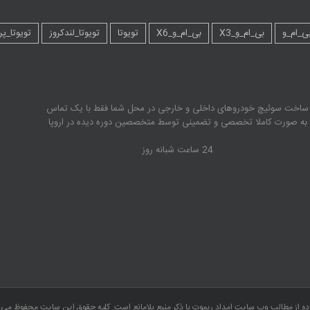
ی_ام_و
بی_ام_و_X3
بی_ام_و_X6
تویوتا
تویوتا_لندکروز
تویوتا_پر
ساخت سوئیچ خودروهای داخلی و خارجی در محل شما فقط با یک تماس
به صورت کاملا تخصصی و تضمینی توسط متخصصین دوره دیده در اروپا
24 ساعت شبانه روز
ده از مطالب وب سایت امداد ریموت با ذکر منبع بلامانع است. کلیه حقوق این سایت محفوظ می‌ب