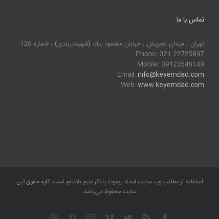
تماس با ما
تهران ، ميدان تجريش ، خيابان مقصود بيك (شهيددربندي) ، شماره 126
Phone: 021-22725897
Mobile: 09123549149
Email:
info@keyemdad.com
Web:
www.keyemdad.com
استفاده از مطالب وب سایت امداد ریموت با ذکر منبع بلامانع است. کلیه حقوق این
سایت محفوظ می‌باشد.
Dribbble
Pinterest
Instagram
Vimeo
Twitter
Facebook
Rss