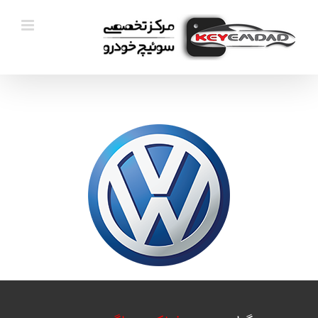
Ski
t
conten