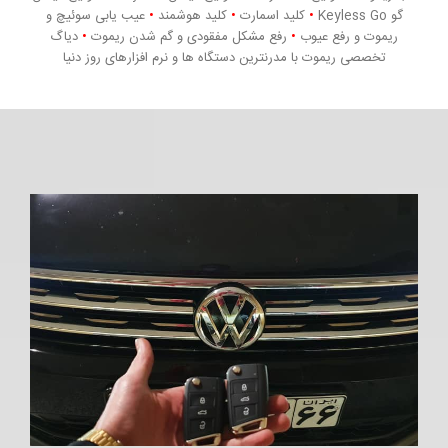
گو Keyless Go
•
کلید اسمارت
•
کلید هوشمند
•
عیب یابی سوئیچ و
ریموت و رفع عیوب
•
رفع مشکل مفقودی و گم شدن ریموت
•
دیاگ
تخصصی ریموت با مدرنترین دستگاه ها و نرم افزارهای روز دنیا