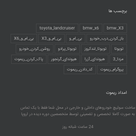
برچسب ها
toyota_landcruiser
bmw_x6
bmw_X3
باز_کردن_درب_خودرو
بی_ام_و
بی_ام_و_X3
بی_ام_و_X6
تویوتا
تویوتا_لندکروز
تویوتا_پرادو
روشن_کردن_خودرو
مزدا_3
هیوندای_آزرا
هیوندای_گرنجور
پاک_کردن_ریموت
پروگرام_ریموت
کد_دادن_ریموت
امداد ریموت
ساخت سوئیچ خودروهای داخلی و خارجی در محل شما فقط با یک تماس
به صورت کاملا تخصصی و تضمینی توسط متخصصین دوره دیده در اروپا
24 ساعت شبانه روز