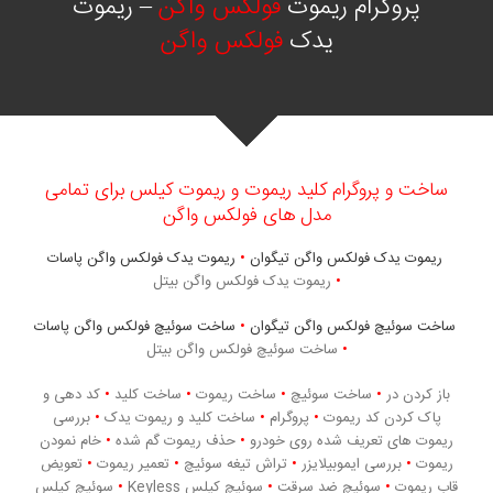
پروگرام ریموت
فولکس واگن
– ریموت
یدک
فولکس واگن
ساخت و پروگرام کلید ریموت و ریموت کیلس برای تمامی
مدل های فولکس واگن
ریموت یدک فولکس واگن تیگوان
•
ریموت یدک فولکس واگن پاسات
•
ریموت یدک فولکس واگن بیتل
ساخت سوئیچ فولکس واگن تیگوان
•
ساخت سوئیچ فولکس واگن پاسات
•
ساخت سوئیچ فولکس واگن بیتل
باز کردن در
•
ساخت سوئیچ
•
ساخت ریموت
•
ساخت کلید
•
کد دهی و
پاک کردن کد ریموت
•
پروگرام
•
ساخت کلید و ریموت یدک
•
بررسی
ریموت های تعریف شده روی خودرو
•
حذف ریموت گم شده
•
خام نمودن
ریموت
•
بررسی ایموبیلایزر
•
تراش تیغه سوئیچ
•
تعمیر ریموت
•
تعویض
قاب ریموت
•
سوئیچ ضد سرقت
•
سوئیچ کیلس Keyless
•
سوئیچ کیلس