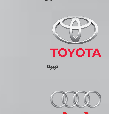
تویوتا