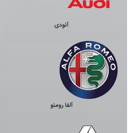
آئودی
آلفا رومئو