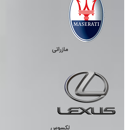
مازراتی
لکسوس