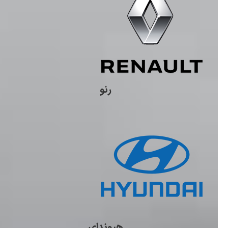
رنو
هیوندای