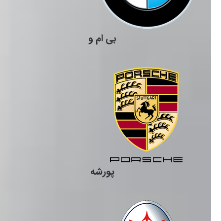
بی ام و
پورشه