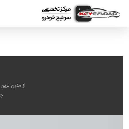
Ski
t
conten
از مدرن ترین
جه