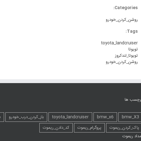
Categories:
روشن_کردن_خودرو
Tags:
toyota_landcruiser
تویوتا
تویوتا_لندکروز
روشن_کردن_خودرو
رچسب ها
bmw_X3
bmw_x6
toyota_landcruiser
باز_کردن_درب_خودرو
ب
پاک_کردن_ریموت
پروگرام_ریموت
کد_دادن_ریموت
مداد ریموت