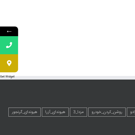
←
Get Widget
ادو
روشن_کردن_خودرو
مزدا_3
هیوندای_آزرا
هیوندای_گرنجور