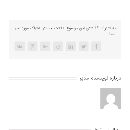
ریموت
بنز
E300
–
ریموت
به اشتراک گذاشتن این موضوع با انتخاب بستر اشتراک مورد نظر
یدک
شما!
بنز
E350
Vk
Pinterest
Google+
Reddit
LinkedIn
Twitter
Facebook
درباره نویسنده:
مدیر