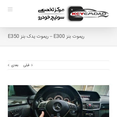
Ski
t
conten
ریموت بنز E300 – ریموت یدک بنز E350
قبلی
بعدی
View
Larger
Image