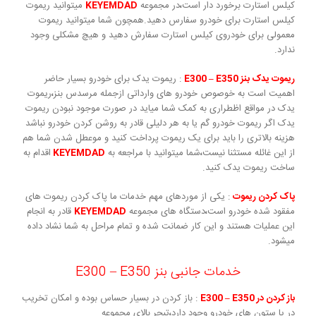
کیلس استارت برخورد دار است
،
در مجموعه
KEYEMDAD
میتوانید ریموت
کیلس استارت برای خودرو سفارس دهید.همچون شما میتوانید ریموت
معمولی برای خودروی کیلس استارت سفارش دهید و هیچ مشکلی وجود
ندارد.
ریموت یدک بنز E300 – E350
: ریموت یدک برای خودرو بسیار حاضر
اهمیت است به خوصوص خودرو های وارداتی ازجمله مرسدس بنز
،
ریموت
یدک در مواقع اظطراری به کمک شما میاید در صورت موجود نبودن ریموت
یدک اگر ریموت خودرو گم یا به هر دلیلی قادر به روشن کردن خودرو نباشد
هزینه بالاتری را باید برای یک ریموت پرداخت کنید و موعطل شدن شما هم
از این غائله مستثنا نیست
،
شما میتوانید با مراجعه به
KEYEMDAD
اقدام به
ساخت ریموت یدک کنید.
پاک کردن ریموت
: یکی از موردهای مهم خدمات ما پاک کردن ریموت های
مفقود شده خودرو است
،
دستگاه های مجموعه
KEYEMDAD
قادر به انجام
این عملیات هستند و این کار ضمانت شده و تمام مراحل به شما نشاد داده
میشود.
خدمات جانبی بنز E300 – E350
باز کردن در E300 – E350
: باز کردن در بسیار حساس بوده و امکان تخریب
در یا ستون های خودرو وجود دارد
،
تبحر بالای مجموعه