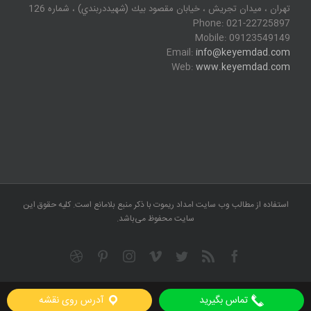
تهران ، ميدان تجريش ، خيابان مقصود بيك (شهيددربندي) ، شماره 126
Phone: 021-22725897
Mobile: 09123549149
Email:
info@keyemdad.com
Web:
www.keyemdad.com
استفاده از مطالب وب سایت امداد ریموت با ذکر منبع بلامانع است. کلیه حقوق این
سایت محفوظ می‌باشد.
Dribbble
Pinterest
Instagram
Vimeo
Twitter
Facebook
Rss
تماس بگیرید
آدرس روی نقشه