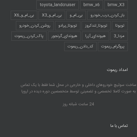
toyota_landcruiser
bmw_x6
bmw_X3
باز_کردن_درب_خودرو
بی_ام_و
بی_ام_و_X3
بی_ام_و_X6
تویوتا
تویوتا_لندکروز
تویوتا_پرادو
روشن_کردن_خودرو
مزدا_3
هیوندای_آزرا
هیوندای_گرنجور
پاک_کردن_ریموت
پروگرام_ریموت
کد_دادن_ریموت
امداد ریموت
ساخت سوئیچ خودروهای داخلی و خارجی در محل شما فقط با یک تماس
به صورت کاملا تخصصی و تضمینی توسط متخصصین دوره دیده در اروپا
24 ساعت شبانه روز
تماس با ما