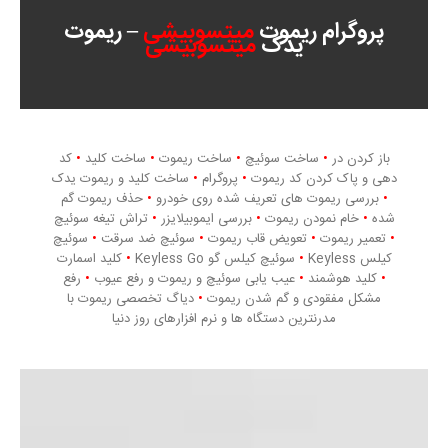
پروگرام ریموت
میتسوبیشی
– ریموت
یدک
میتسوبیشی
باز کردن در
•
ساخت سوئیچ
•
ساخت ریموت
•
ساخت کلید
•
کد
دهی و پاک کردن کد ریموت
•
پروگرام
•
ساخت کلید و ریموت یدک
•
بررسی ریموت های تعریف شده روی خودرو
•
حذف ریموت گم
شده
•
خام نمودن ریموت
•
بررسی ایموبیلایزر
•
تراش تیغه سوئیچ
•
تعمیر ریموت
•
تعویض قاب ریموت
•
سوئیچ ضد سرقت
•
سوئیچ
کیلس Keyless
•
سوئیچ کیلس گو Keyless Go
•
کلید اسمارت
•
کلید هوشمند
•
عیب یابی سوئیچ و ریموت و رفع عیوب
•
رفع
مشکل مفقودی و گم شدن ریموت
•
دیاگ تخصصی ریموت با
مدرنترین دستگاه ها و نرم افزارهای روز دنیا