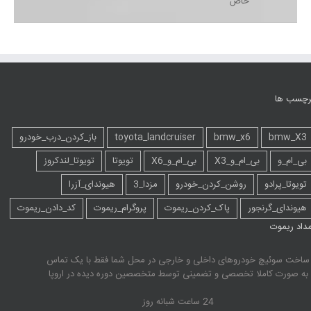
خاص
رچسب ها
bmw_X3
bmw_x6
toyota_landcruiser
باز_کردن_درب_خودرو
بی_ام_و
بی_ام_و_X3
بی_ام_و_X6
تویوتا
تویوتا_لندکروز
تویوتا_پرادو
روشن_کردن_خودرو
مزدا_3
هیوندای_آزرا
هیوندای_گرنجور
پاک_کردن_ریموت
پروگرام_ریموت
کد_دادن_ریموت
مداد ریموت
ساخت سوئیچ خودروهای داخلی و خارجی در محل شما فقط با یک تماس
به صورت کاملا تخصصی و تضمینی توسط متخصصین دوره دیده در اروپا
24 ساعت شبانه روز