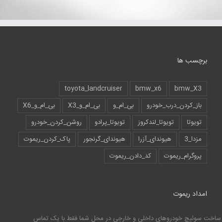
برچسب ها
toyota_landcruiser
bmw_x6
bmw_X3
باز_کردن_درب_خودرو
بی_ام_و
بی_ام_و_X3
بی_ام_و_X6
تویوتا
تویوتا_لندکروز
تویوتا_پرادو
روشن_کردن_خودرو
مزدا_3
هیوندای_آزرا
هیوندای_گرنجور
پاک_کردن_ریموت
پروگرام_ریموت
کد_دادن_ریموت
امداد ریموت
ساخت سوئیچ خودروهای داخلی و خارجی در محل شما فقط با یک تماس