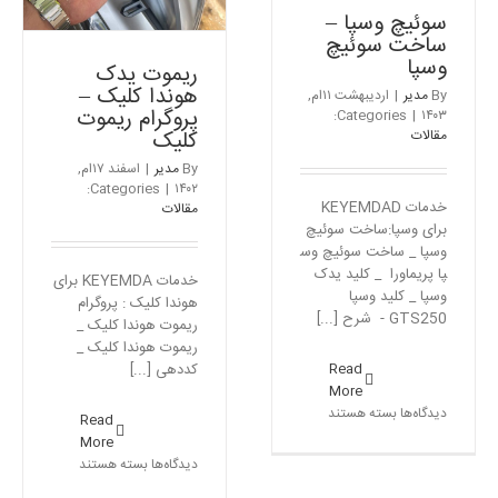
سوئیچ وسپا –
ساخت سوئیچ
وسپا
ریموت یدک
هوندا کلیک –
By
مدیر
|
اردیبهشت ۱۱ام,
پروگرام ریموت
Categories:
|
۱۴۰۳
کلیک
مقالات
By
مدیر
|
اسفند ۱۷ام,
Categories:
|
۱۴۰۲
خدمات KEYEMDAD
مقالات
برای وسپا:ساخت سوئیچ
وسپا _ ساخت سوئیچ وس
پا پریماورا _ کلید یدک
خدمات KEYEMDA برای
وسپا _ کلید وسپا
هوندا کلیک : پروگرام
GTS250 - شرح [...]
ریموت هوندا کلیک _
ریموت هوندا کلیک _
کددهی [...]
Read
More
برای
دیدگاه‌ها
بسته هستند
Read
سوئیچ
More
وسپا
برای
دیدگاه‌ها
بسته هستند
–
ریموت