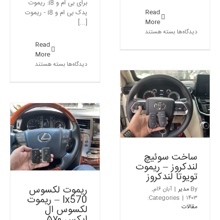
برای بی ام و i8: ریموت
Read
یدک بی ام و i8 - ریموت
More
[...]
برای
دیدگاه‌ها
بسته هستند
سوئیچ
Read
پورشه
More
–
برای
دیدگاه‌ها
بسته هستند
ساخت
ساخت
ریموت
ریموت
پورشه
بی
اصلی
ام
ساخت سوئیچ لندکروز –
و
ریموت تویوتا لندکروز
i8
مقالات
–
ریموت
بی
ساخت سوئیچ
ام
لندکروز – ریموت
و
تویوتا لندکروز
i8
ریموت لکسوس
By
مدیر
|
آبان ۶ام,
lx570 – ریموت
Categories:
|
۱۴۰۳
مقالات
لکسوس ال
ایکس ۵۷۰