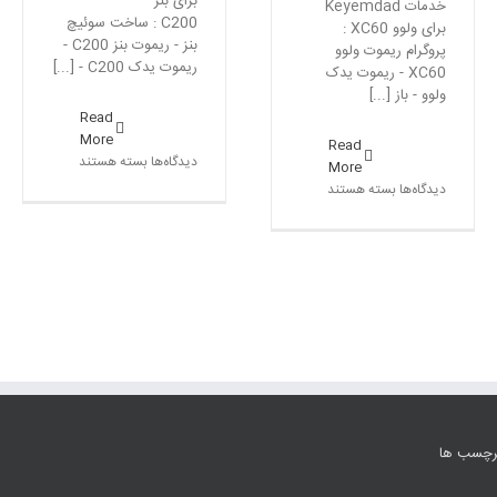
برای بنز
خدمات Keyemdad
C200 : ساخت سوئیچ
برای ولوو XC60 :
بنز - ریموت بنز C200 -
پروگرام ریموت ولوو
ریموت یدک C200 - [...]
XC60 - ریموت یدک
ولوو - باز [...]
Read
More
Read
برای
دیدگاه‌ها
بسته هستند
More
ساخت
برای
دیدگاه‌ها
بسته هستند
سوئیچ
ریموت
بنز
یدک
C200
ولوو
–
XC60
ریموت
–
یدک
پروگرام
بنز
ریموت
ولوو
رچسب ها