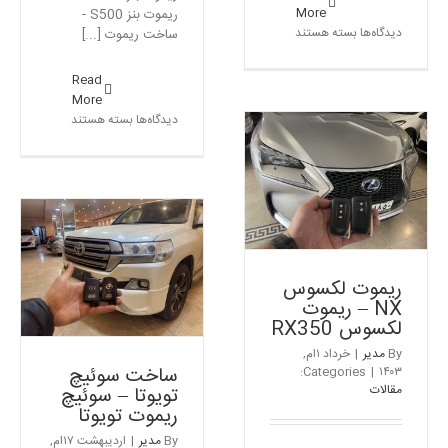
More
ریموت بنز S500 -
برای
دیدگاه‌ها
بسته هستند
ساخت ریموت [...]
ساخت
ریموت
Read
بی
More
ام
برای
دیدگاه‌ها
بسته هستند
و
ریموت
–
یدک
ریموت
بنز
ریموت لکسوس NX –
بی
S500
ریموت لکسوس RX350
ام
–
مقالات
و
ساخت
۴۲۸
ریموت
بنز
ریموت لکسوس
S500
NX – ریموت
لکسوس RX350
By
مدیر
|
خرداد ۱ام,
ساخت سوئیچ
Categories:
|
۱۴۰۳
مقالات
تویوتا – سوئیچ
ریموت تویوتا
By
مدیر
|
اردیبهشت ۱۷ام,