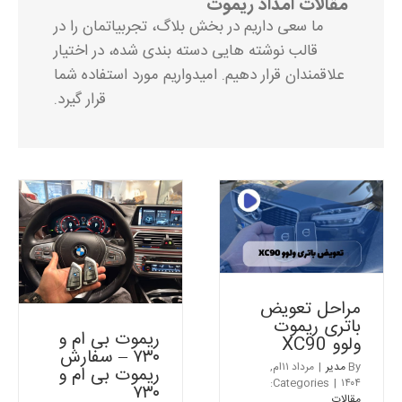
مقالات امداد ریموت
ما سعی داریم در بخش بلاگ، تجربیاتمان را در
قالب نوشته هایی دسته بندی شده، در اختیار
علاقمندان قرار دهیم. امیدواریم مورد استفاده شما
قرار گیرد.
مراحل تعویض باتری ریموت
ولوو XC90
س
مقالات
مراحل تعویض
باتری ریموت
ریموت بی ام و
ولوو XC90
۷۳۰ – سفارش
By
مدیر
|
مرداد ۱۱ام,
ریموت بی ام و
Categories:
|
۱۴۰۴
۷۳۰
مقالات