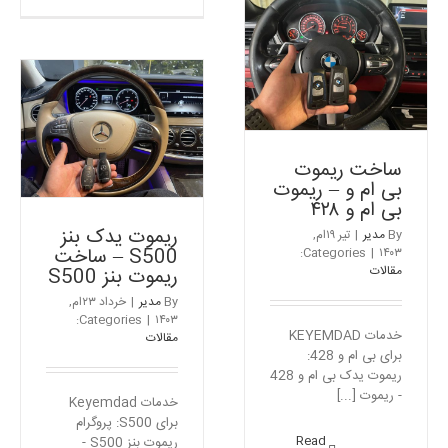
ساخت
ریموت
کلید
بی
و
ام
ساخت ریموت بی ام و –
ریموت
و
ریموت بی ام و ۴۲۸
پژو
–
مقالات
۲۰۰۸
ریموت
بی
ام
ساخت ریموت
و
بی ام و – ریموت
x3
بی ام و ۴۲۸
ریموت یدک بنز
By
مدیر
|
تیر ۱۹ام,
S500 – ساخت
Categories:
|
۱۴۰۳
مقالات
ریموت بنز S500
By
مدیر
|
خرداد ۲۳ام,
Categories:
|
۱۴۰۳
خدمات KEYEMDAD
مقالات
برای بی ام و 428:
ریموت یدک بی ام و 428
- ریموت [...]
خدمات Keyemdad
برای S500: پروگرام
Read
ریموت بنز S500 -