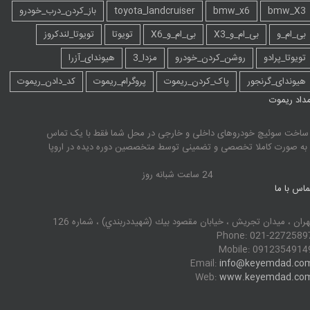
bmw_X3
bmw_x6
toyota_landcruiser
باز_کردن_درب_خودرو
بی_ام_و
بی_ام_و_X3
بی_ام_و_X6
تویوتا
تویوتا_لندکروز
تویوتا_پرادو
روشن_کردن_خودرو
مزدا_3
هیوندای_آزرا
هیوندای_گرنجور
پاک_کردن_ریموت
پروگرام_ریموت
کد_دادن_ریموت
مداد ریموت
ساخت سوئیچ خودروهای داخلی و خارجی در محل شما فقط با یک تماس
به صورت کاملا تخصصی و تضمینی توسط متخصصین دوره دیده در اروپا
24 ساعت شبانه روز
ماس با ما
هران ، ميدان تجريش ، خيابان مقصود بيك (شهيددربندي) ، شماره 126
Phone: 021-2272589
Mobile: 0912354914
Email:
info@keyemdad.co
Web:
www.keyemdad.co