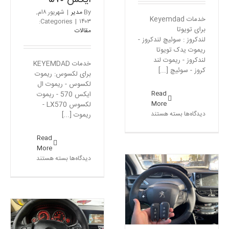
By
مدیر
|
شهریور ۸ام,
خدمات Keyemdad
Categories:
|
۱۴۰۳
برای تویوتا
مقالات
لندکروز : سوئیچ لندکروز -
ریموت یدک تویوتا
لندکروز - ریموت لند
خدمات KEYEMDAD
کروز - سوئیچ [...]
برای لکسوس: ریموت
لکسوس - ریموت ال
Read
ایکس 570 - ریموت
More
لکسوس LX570 -
برای
دیدگاه‌ها
بسته هستند
ریموت [...]
ساخت
سوئیچ
Read
لندکروز
More
–
برای
دیدگاه‌ها
بسته هستند
ریموت
ریموت
تویوتا
لکسوس
لندکروز
lx570
ریموت پژو ۲۰۰۸ – ساخت
–
کلید و ریموت پژو ۲۰۰۸
ریموت
مقالات
لکسوس