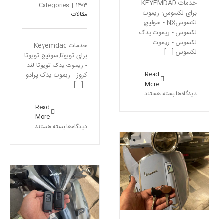
خدمات KEYEMDAD
Categories:
|
۱۴۰۳
برای لکسوس: ریموت
مقالات
لکسوسNX - سوئیچ
لکسوس - ریموت یدک
لکسوس - ریموت
خدمات Keyemdad
لکسوس [...]
برای تویوتا:سوئیچ تویوتا
- ریموت یدک تویوتا لند
Read
کروز - ریموت یدک پرادو
More
- [...]
برای
دیدگاه‌ها
بسته هستند
ریموت
Read
لکسوس
More
NX
برای
دیدگاه‌ها
بسته هستند
–
ساخت
ریموت
سوئیچ
لکسوس
تویوتا
RX350
–
سوئیچ وسپا – ساخت
سوئیچ
سوئیچ وسپا
ریموت
تویوتا
مقالات