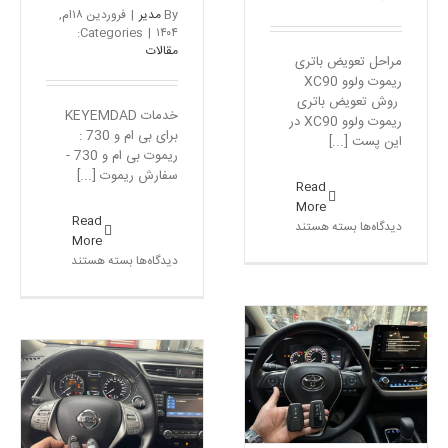
By
مدیر
|
فروردین ۱۸ام,
Categories:
|
۱۴۰۴
مقالات
مراحل تعویض باتری
ریموت ولوو XC90
روش تعویض باتری
خدمات KEYEMDAD
ریموت ولوو XC90 در
برای بی ام و 730 :
این پست [...]
ریموت بی ام و 730 -
سفارش ریموت [...]
Read
More
Read
برای
دیدگاه‌ها
بسته هستند
More
مراحل
برای
دیدگاه‌ها
بسته هستند
تعویض
ریموت
باتری
بی
ریموت
ام
ولوو
و
XC90
۷۳۰
ریموت تویوتا کرولا ۲۰۲۴ –
–
ساخت سوئیچ کرولا
سفارش
ریموت
مقالات
بی