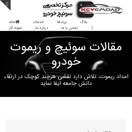
Ski
t
oggle
conten
Sliding
بلاگ
برندها
خدمات
خانه
Bar
تماس با ما
درباره ما
نمونه کار
Area
مقالات سوئیچ و ریموت
خودرو
امداد ریموت، تلاش دارد نقشی هرچند کوچک در ارتقاء
دانش جامعه ایفا نماید