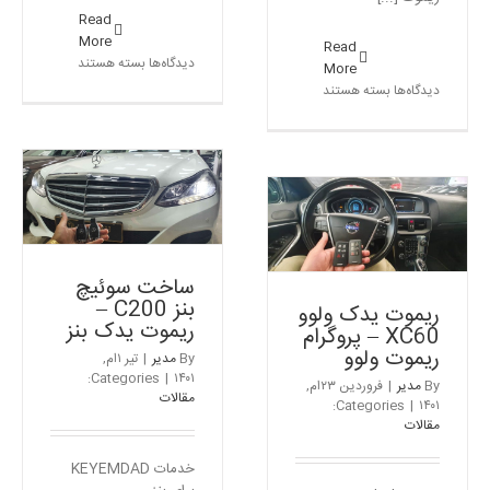
Read
More
Read
برای
دیدگاه‌ها
بسته هستند
More
ریموت
برای
دیدگاه‌ها
بسته هستند
پورشه
ریموت
پانامرا
پورشه
-پروگرام
ماکان
ریموت
–
پورشه
ریموت
پورشه
ریموت یدک ولوو XC60 –
اصلی
پروگرام ریموت ولوو
مقالات
ساخت سوئیچ
بنز C200 –
ریموت یدک ولوو
ریموت یدک بنز
XC60 – پروگرام
ریموت ولوو
By
مدیر
|
تیر ۱ام,
Categories:
|
۱۴۰۱
By
مدیر
|
فروردین ۲۳ام,
مقالات
Categories:
|
۱۴۰۱
مقالات
خدمات KEYEMDAD