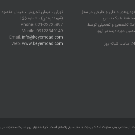
دروهای داخلی و خارجی در محل
تهران ، ميدان تجريش ، خيابان مقصود 
ما فقط با یک تماس
(شهيددربندي) ، شماره 126
املا تخصصی و تضمینی توسط
Phone: 021-22725897
ین دوره دیده در اروپا
Mobile: 09123549149
Email:
info@keyemdad.com
 ساعت شبانه روز
www.keyemdad.com
Web:
ده از مطالب وب سایت امداد ریموت با ذکر منبع بلامانع است. کلیه حقوق این سایت محفوظ می‌ب