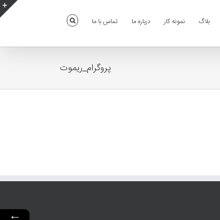
بلاگ
نمونه کار
درباره ما
تماس با ما
e
g
r
a
پروگرام_ریموت
←