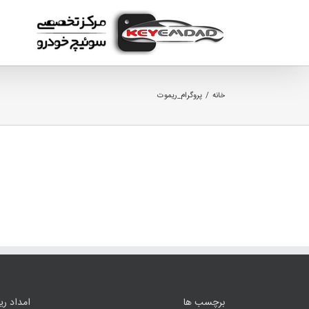
Ski
t
conten
خانه
/
پروگرام_ریموت
برچسب ها
امداد ر