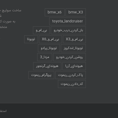
ساخت سوئیچ خو
bmw_x6
bmw_X3
ش
toyota_landcruiser
به صورت ک
متخصص
باز_کردن_درب_خودرو
بی_ام_و
24
بی_ام_و_X3
بی_ام_و_X6
تویوتا
تویوتا_لندکروز
تویوتا_پرادو
روشن_کردن_خودرو
مزدا_3
هیوندای_آزرا
هیوندای_گرنجور
پاک_کردن_ریموت
پروگرام_ریموت
کد_دادن_ریموت
استفا