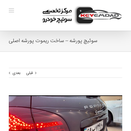
Ski
t
conten
سوئیچ پورشه – ساخت ریموت پورشه اصلی
قبلی
بعدی
View
Larger
Image