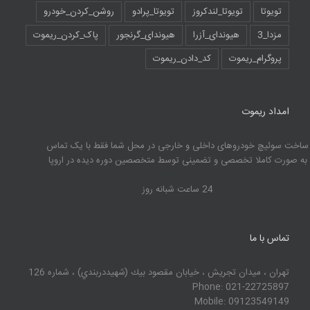
تویوتا
تویوتا_لندکروز
تویوتا_پرادو
روشن_کردن_خودرو
مزدا_3
هیوندای_آزرا
هیوندای_گرنجور
پاک_کردن_ریموت
پروگرام_ریموت
کد_دادن_ریموت
امداد ریموت
ساخت سوئیچ خودروهای داخلی و خارجی در محل شما فقط با یک تماس
به صورت کاملا تخصصی و تضمینی توسط متخصصین دوره دیده در اروپا
24 ساعت شبانه روز
تماس با ما
تهران ، ميدان تجريش ، خيابان مقصود بيك (شهيددربندي) ، شماره 126
Phone: 021-22725897
Mobile: 09123549149