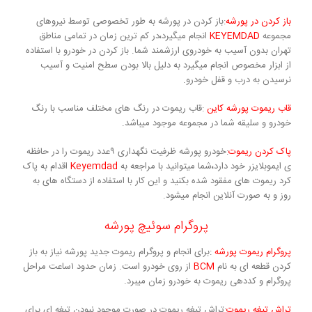
باز کردن در پورشه
:باز کردن در پورشه به طور تخصوصی توسط نیروهای
مجموعه
KEYEMDAD
انجام میگیرد
،
در کم ترین زمان در تمامی مناطق
تهران بدون آسیب به خودروی ارزشمند شما. باز کردن در خودرو با استفاده
از ابزار مخصوص انجام میگیرد به دلیل بالا بودن سطح امنیت و آسیب
نرسیدن به درب و قفل خودرو.
قاب ریموت پورشه کاین
:قاب ریموت در رنگ های مختلف مناسب با رنگ
خودرو و سلیقه شما در مجموعه موجود میباشد.
پاک کردن ریموت
:خودرو پورشه ظرفیت نگهداری ۹عدد ریموت را در حافظه
ی ایموبلایزر خود دارد
،
شما میتوانید با مراجعه به
Keyemdad
اقدام به پاک
کرد ریموت های مفقود شده بکنید و این کار با استفاده از دستگاه های به
روز و به صورت آنلاین انجام میشود.
پروگرام سوئیچ پورشه
پروگرام ریموت پورشه
:برای انجام و پروگرام ریموت جدید پورشه نیاز به باز
کردن قطعه ای به نام
BCM
از روی خودرو است. زمان حدود ۱ساعت مراحل
پروگرام و کددهی ریموت به خودرو زمان میبرد.
تراش تیغه ریموت
:تراش تیغه ریموت در صورت موجود نبودن تیغه ای برای