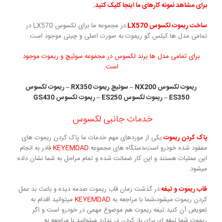
برای مشاهد نمونه کارهای ما اینجا کلیک کنید.
ساخت ریموت لکسوس LX570
:در مجموعه ما برای لکسوس LX570 در
تمامی مدل ها کیلس گو ریموت به صورت اصلی و چینی موجود است.
برای تمامی مدل ها برند لکسوس در مجموعه سوئیچ و ریموت موجود
است.
ریموت لکسوس NX200 – سوئیچ ریموت RX350 – ریموت لکسوس
ES350 – ریموت لکسوس ES250 – ریموت لکسوس GS430
خدمات جانبی لکسوس
پاک کردن ریموت
:یکی از موردهای مهم خدمات ما پاک کردن ریموت های
مفقود شده خودرو است
،
دستگاه های مجموعه
KEYEMDAD
قادر به انجام
این عملیات هستند و این کار ضمانت شده و تمام مراحل به شما نشان داده
میشود.
قاب ریموت و تیفه
:در گذشت زمان قاب ریموت صدمه دیده و باعث بد عمل
کردن ریموت میشود
،
شما با مراجعه به
KEYEMDAD
میتوانید اقدام به
تعویض آن کنید.تیفه ریموت هم موضوع مهمی در خودرو است و اگر
ریموت شما تیغه ای برای باز کردن در ندارد میتوانید با مراجعه به