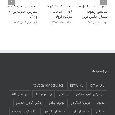
ریموت ایکس تریل –
ریموت تویوتا کرولا
ریموت بی ام و ۷۳۰ –
کددهی ریموت
۲۰۲۴ – ساخت
سفارش ریموت بی ام
نیسان ایکس تریل
سوئیچ کرولا
و ۷۳۰
بهمن ۲۳ام, ۱۴۰۳
اسفند ۵ام, ۱۴۰۳
فروردین ۱۸ام, ۱۴۰۴
برچسب ها
toyota_landcruiser
bmw_x6
bmw_X3
باز_کردن_درب_خودرو
بی_ام_و
بی_ام_و_X3
بی_ام_و_X6
تویوتا
تویوتا_لندکروز
تویوتا_پرادو
روشن_کردن_خودرو
مزدا_3
هیوندای_آزرا
هیوندای_گرنجور
پاک_کردن_ریموت