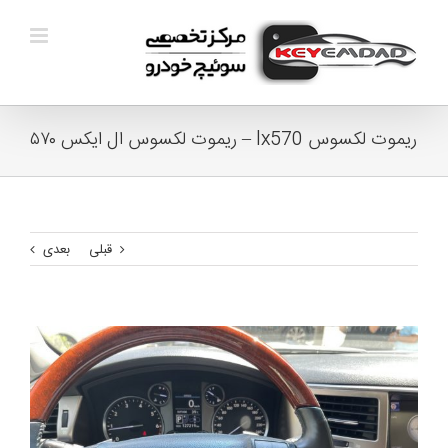
Ski
t
conten
ریموت لکسوس lx570 – ریموت لکسوس ال ایکس ۵۷۰
قبلی
بعدی
View
Larger
Image