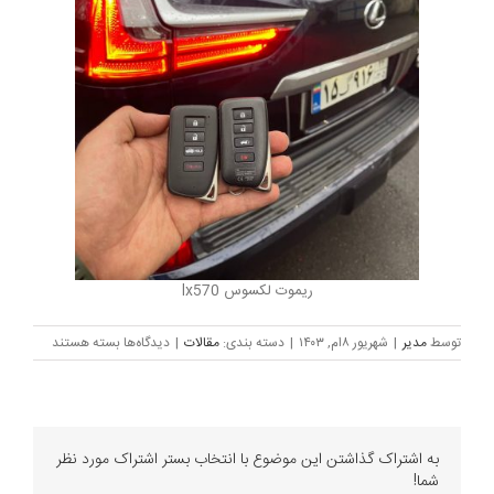
ریموت لکسوس lx570
برای
توسط
مدیر
|
شهریور ۸ام, ۱۴۰۳
|
دسته بندی:
مقالات
|
دیدگاه‌ها
بسته هستند
ریموت
لکسوس
lx570
–
ریموت
به اشتراک گذاشتن این موضوع با انتخاب بستر اشتراک مورد نظر
لکسوس
شما!