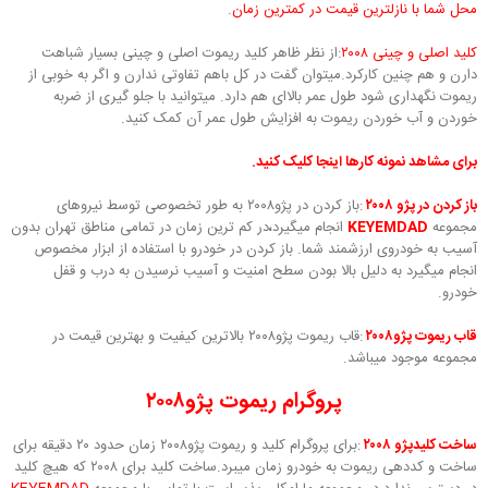
محل شما با نازلترین قیمت در کمترین زمان
.
کلید اصلی و چینی ۲۰۰۸
:از نظر ظاهر کلید ریموت اصلی و چینی بسیار شباهت
دارن و هم چنین کارکرد.میتوان گفت در کل باهم تفاوتی ندارن و اگر به خوبی از
ریموت نگهداری شود طول عمر بالاای هم دارد. میتوانید با جلو گیری از ضربه
خوردن و آب خوردن ریموت به افزایش طول عمر آن کمک کنید.
برای مشاهد نمونه کارها اینجا کلیک کنید.
باز کردن در پژو ۲۰۰۸
:باز کردن در پژو۲۰۰۸ به طور تخصوصی توسط نیروهای
مجموعه
KEYEMDAD
انجام میگیرد
،
در کم ترین زمان در تمامی مناطق تهران بدون
آسیب به خودروی ارزشمند شما. باز کردن در خودرو با استفاده از ابزار مخصوص
انجام میگیرد به دلیل بالا بودن سطح امنیت و آسیب نرسیدن به درب و قفل
خودرو.
قاب ریموت پژو۲۰۰۸
:قاب ریموت پژو۲۰۰۸ بالاترین کیفیت و بهترین قیمت در
مجموعه موجود میباشد.
پروگرام ریموت پژو۲۰۰۸
ساخت کلیدپژو ۲۰۰۸
:برای پروگرام کلید و ریموت پژو۲۰۰۸ زمان حدود ۲۰ دقیقه برای
ساخت و کددهی ریموت به خودرو زمان میبرد.ساخت کلید برای ۲۰۰۸ که هیچ کلید