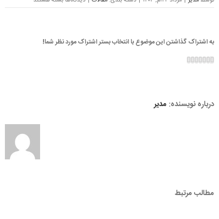
توسط
مدیر
|
مرداد ۲۴ام, ۱۴۰۳
|
دسته بندی:
مقالات
|
دیدگاه‌ها
بسته هستند
ریموت
پژو
۲۰۰۸
–
به اشتراک گذاشتن این موضوع با انتخاب بستر اشتراک مورد نظر شما!
ساخت
کلید
Facebook
LinkedIn
Twitter
Vk
Reddit
Google+
Pinterest
و
ریموت
پژو
۲۰۰۸
درباره نویسنده:
مدیر
مطالب مرتبط