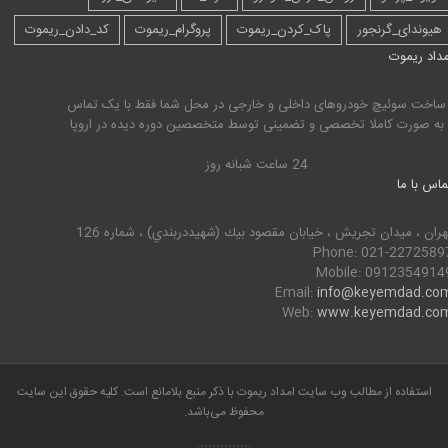
یوندای_گرنجور
پاک_کردن_ریموت
پروگرام_ریموت
کد_دادن_ریموت
اد ریموت
خت سوئیچ خودروهای داخلی و خارجی در محل شما فقط با یک تماس
ه صورت کاملا تخصصی و تضمینی توسط متخصصین دوره دیده در اروپا
24 ساعت شبانه روز
س با ما
ان ، ميدان تجريش ، خيابان مقصود بيك (شهيددربندي) ، شماره 126
Phone: 021-22725
Mobile: 09123549
Email:
info@keyemdad.c
Web:
www.keyemdad.c
استفاده از مطالب وب سایت امداد ریموت با ذکر منبع بلامانع است. کلیه حقوق این سایت
محفوظ می‌باشد.
Dribbble
Facebook
Twitter
Instagram
Rss
Vimeo
Pinterest