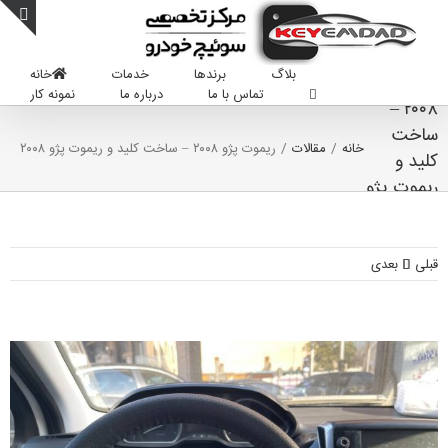
Sk
Toggle
conte
Sliding
بلاگ
برندها
خدمات
خانه
ریموت پژو
Bar
تماس با ما
درباره ما
نمونه کار
Area
۲۰۰۸ –
ساخت
خانه
/
مقالات
/
ریموت پژو ۲۰۰۸ – ساخت کلید و ریموت پژو ۲۰۰۸
کلید و
ریموت پژو
۲۰۰۸
قبلی
بعدی
Vie
Large
Imag