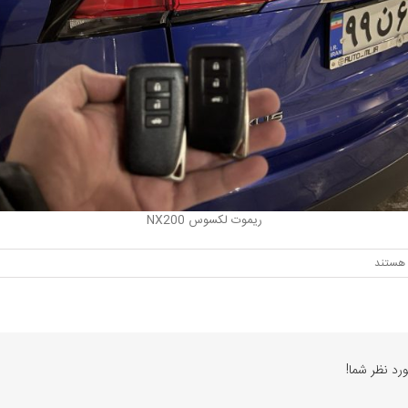
ریموت لکسوس NX200
هستند
س
رد نظر شما!
س
R