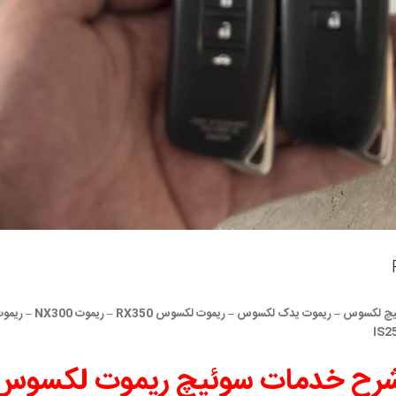
رح خدمات سوئیچ ریموت لکسوس