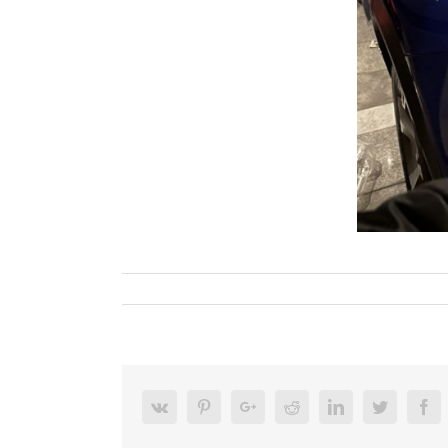
Vk
Pinterest
Google+
Reddit
LinkedIn
Twitter
Facebook