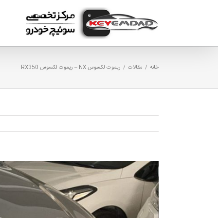
Ski
t
conten
خانه
/
مقالات
/
ریموت لکسوس NX – ریموت لکسوس RX350
View
Larger
Image