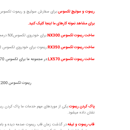
ریموت و سوئیچ لکسوس
:برای سفارش سوئیچ و ریموت لکسوس د
برای مشاهد نمونه کارهای ما اینجا کلیک کنید.
ساخت ریموت لکسوس NX300
:برای خودروی لکسوسNX درمجموعه ما ریموت اصلی و چینی در بالاترین کیفت موجود است برای تمامی اتاق های NX.
ساخت ریموت لکسوس RX350
:ریموت برای خودروی لکسوس RX350 از سال ۲۰۰۶ که وارد ایران شده و تا ۲۰۱۳ در مجموعه
ساخت ریموت لکسوس LX570
:در مجموعه ما برای لکسوس LX570 در تمامی مدل ها کیلس گو ریموت به صورت اصلی و چینی موجود است.
ریموت لکسوس NX200 – سوئیچ ریموت RX350 – ریموت لکسوس ES350 – ریموت لکسوس ES250 – ریموت لکسوس GS430
پاک کردن ریموت
:یکی از موردهای مهم خدمات ما پاک کردن ر
نشان داده میشود.
قاب ریموت و تیفه
:در گذشت زمان قاب ریموت صدمه دیده و با