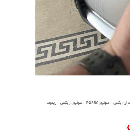
سوئیچ لکسوس – ریموت یدک لکسوس – ریموت لکسوس RX350 – ریموت NX300 – ریموت ان ایکس – سوئیچ RX350 – سوئیچ ارایکس – ریموت