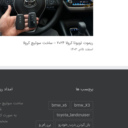
ریموت ایکس تریل – کددهی ریموت نیسان ایکس تریل
بهمن ۲۳ام, ۱۴۰۳
برچسب ها
امداد ر
ساخت سوئیچ خو
bmw_x6
bmw_X3
ش
toyota_landcruiser
به صورت ک
متخصص
باز_کردن_درب_خودرو
بی_ام_و