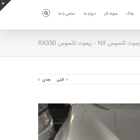
بلاگ
نمونه کار
درباره ما
تماس با ما
e
g
r
a
موت لکسوس NX – ریموت لکسوس RX350
قبلی
بعدی