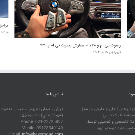
ریموت تویوتا کرولا ۲۰۲۴ – ساخت سوئیچ کرولا
ریموت بی ام و ۰
اسفند ۵ام, ۱۴۰۳
فروردین ۱۸ام
یموت
تماس با ما
دروهای داخلی و خارجی در محل
تهران ، ميدان تجريش ، خيابان مقصود 
ما فقط با یک تماس
(شهيددربندي) ، شماره 126
املا تخصصی و تضمینی توسط
Phone: 021-22725897
ین دوره دیده در اروپا
Mobile: 09123549149
Email:
info@keyemdad.com