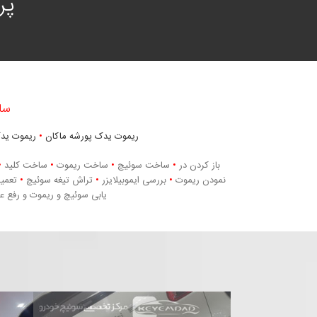
پر
سا
ریموت یدک پورشه ماکان
•
ریموت یدک
باز کردن در
•
ساخت سوئیچ
•
ساخت ریموت
•
ساخت کلید
•
نمودن ریموت
•
بررسی ایموبیلایزر
•
تراش تیغه سوئیچ
•
تعمیر
یابی سوئیچ و ریموت و رفع 