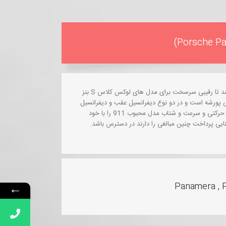
سدان لوکس چهارسرنشین پورشه که اولین بار در سال 2009 معرفی شد تا رقیبی سرسخت برای مدل های لوکس کلاس S بنز
پا به میدان گذارد. این نخستین خودروی 4 در کمپانی پورشه است و در دو نوع دیفرانسیل عقب و دیفرانسیل
وسط موجود است. علی رغم جثه بزرگ، پانامرا تقریبا تمامی فاکتورهای حرکتی و سرعت و شتاب مدل محبوب 911 را با خود
انایی پرداخت چنین مبالغی را دارند در دسترس باشد.
Panamera , 
←