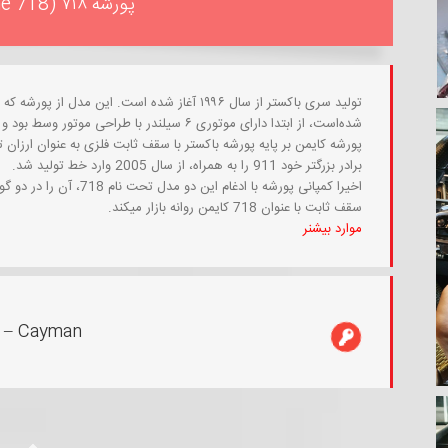
پورشه ۷۱۸ (Porsche 718)
تولید سری باکستر از سال ۱۹۹۶ آغاز شده‌ است. این
شده‌است، از ابتدا دارای موتوری ۶ سیلندر با طراحی موتور وسط بود و به خوش دستی و سواری خوب مشهور می‌باشد.
پورشه کایمن بر پایه پورشه باکستر با سقف ثابت فلزی به عنوان ارزان
برادر بزرگتر خود 911 را به همراه، از سال 2005 وارد خط تولید شد.
سقف ثابت با عنوان 718 کایمن روانه بازار میکند.
موارد بیشنر
 – Cayman