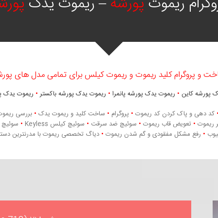
وگرام ریموت
پورشه
– ریموت یدک
پورش
خت و پروگرام کلید ریموت و ریموت کیلس برای تمامی مدل های پورش
 پورشه کاین
•
ریموت یدک پورشه پانمرا
•
ریموت یدک پورشه باکستر
•
ریموت یدک پ
کد دهی و پاک کردن کد ریموت
•
پروگرام
•
ساخت کلید و ریموت یدک
•
بررسی ریموت
 ریموت
•
تعویض قاب ریموت
•
سوئیچ ضد سرقت
•
سوئیچ کیلس Keyless
•
سوئیچ کیلس 
عیوب
•
رفع مشکل مفقودی و گم شدن ریموت
•
دیاگ تخصصی ریموت با مدرنترین دستگاه 