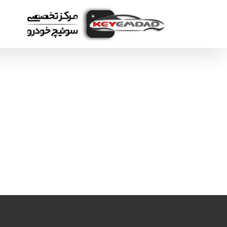
Ski
t
conten