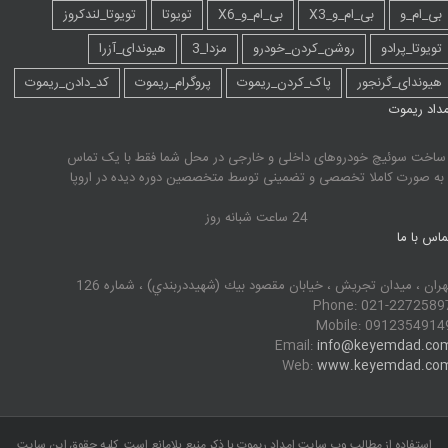
بی_ام_و
بی_ام_و_X3
بی_ام_و_X6
تویوتا
تویوتا_لندکروز
تویوتا_پرادو
روشن_کردن_خودرو
مزدا_3
هیوندای_آزرا
هیوندای_گرنجور
پاک_کردن_ریموت
پروگرام_ریموت
کد_دادن_ریموت
مداد ریموت
ساخت سوئیچ خودروهای داخلی و خارجی در محل شما فقط با یک تماس
به صورت کاملا تخصصی و تضمینی توسط متخصصین دوره دیده در اروپا
24 ساعت شبانه روز
ماس با ما
هران ، ميدان تجريش ، خيابان مقصود بيك (شهيددربندي) ، شماره 126
Phone: 021-2272589
Mobile: 0912354914
Email:
info@keyemdad.co
Web:
www.keyemdad.co
استفاده از مطالب وب سایت امداد ریموت با ذکر منبع بلامانع است. کلیه حقوق این سایت