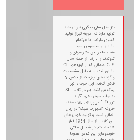
بنز مدل های دیگری نیز در خط
تولید دارد که اگرچه تیراژ تولید
کمتری دارند، اما هرکدام
مشتریان مخصوص خود
خصوصا در بین قشر جوان و
ثروتمند را دارند. از جمله مدل
CLS ،سدانی که از کوپه‌های CL
مشتق شده و به دلیل مشخصات
و گزینه‌های ویژه که از کلاس S
قرض گرفته، این حرف را نیز
یدک ‌می‌کشد. بنز در کلاس SL
به تولید خودروهای "گرند
تورینگ" می‌پردازد. SL مخفف
حروف "اسپورت سبک" در زبان
آلمانی است و تولید خودروهای
این کلاس از سال 1954 آغاز
شده است. در شمایل سنتی
خودروهای این کلاس عموما
خودروهایی با دو صندلی دیده