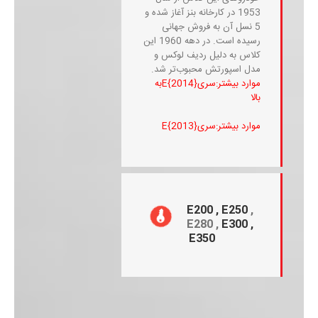
1953 در کارخانه بنز آغاز شده و
5 نسل آن به فروش جهانی
رسیده است. در دهه 1960 این
کلاس به دلیل ردیف لوکس و
مدل اسپورتش محبوب‌تر شد.
موارد بیشتر:سری{E{2014به
بالا
موارد بیشتر:سری{E{2013
E200 , E250
,
E280 ,
E300 ,
E350