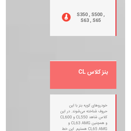
S350 , S500 ,
S63 , S65
بنز کلاس CL
خودروهای کوپه بنز با این
حروف شناخته می‌شوند. در این
کلاس شاهد CL550 و CL600
و همچنین CL63 AMG و
CL65 AMG هستیم. این خط