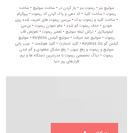
سوئیچ بنز
•
ریموت بنز
•
باز کردن در
•
ساخت سوئیچ
•
ساخت
ریموت
•
ساخت کلید
•
کد دهی و پاک کردن کد ریموت
•
پروگرام
•
ساخت کلید و ریموت یدک
•
بررسی ریموت های تعریف شده روی
خودرو
•
حذف ریموت گم شده
•
خام نمودن ریموت
•
بررسی
ایموبیلایزر
•
تراش تیغه سوئیچ
•
تعمیر ریموت
•
تعویض قاب
ریموت
•
سوئیچ ضد سرقت
•
سوئیچ کیلس Keyless
•
سوئیچ
کیلس گو Keyless Go
•
کلید اسمارت
•
کلید هوشمند
•
عیب یابی
سوئیچ و ریموت و رفع عیوب
•
رفع مشکل مفقودی و گم شدن
ریموت
•
دیاگ تخصصی ریموت با مدرنترین دستگاه ها و نرم
افزارهای روز دنیا