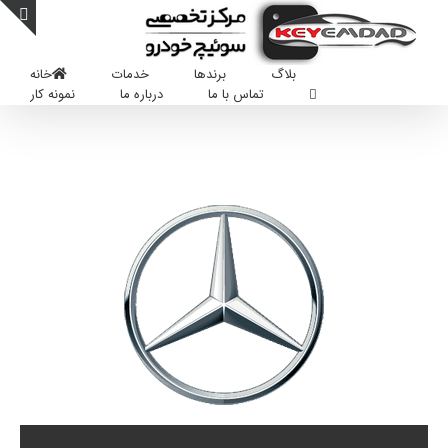
Ski
t
oggle
conten
Sliding
بلاگ
برندها
خدمات
خانه
Bar
تماس با ما
درباره ما
نمونه کار
Area