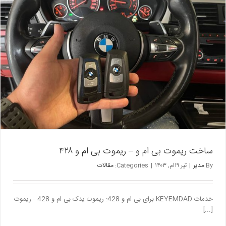
ام
و
x3
ساخت ریموت بی ام و – ریموت بی ام و ۴۲۸
By
مدیر
|
تیر ۱۹ام, ۱۴۰۳
|
Categories:
مقالات
خدمات KEYEMDAD برای بی ام و 428: ریموت یدک بی ام و 428 - ریموت
[...]