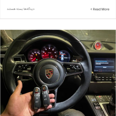
برای
دیدگاه‌ها
بسته هستند
Read More
ریموت
یدک
هوندا
کلیک
–
پروگرام
ریموت
کلیک