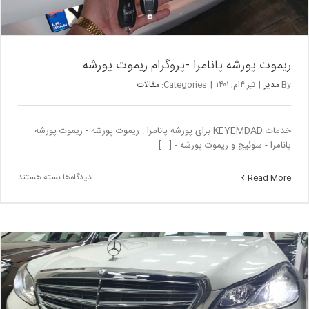
ریموت پورشه پانامرا -پروگرام ریموت پورشه
By
مدیر
|
تیر ۴ام, ۱۴۰۱
|
Categories:
مقالات
خدمات KEYEMDAD برای پورشه پانامرا : ریموت پورشه - ریموت پورشه
پانامرا - سوئیچ و ریموت پورشه - [...]
برای
دیدگاه‌ها
بسته هستند
Read More
ریموت
پورشه
پانامرا
-پروگرام
ریموت
پورشه