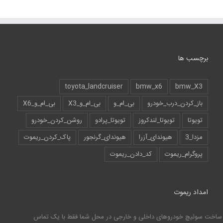
–
پروگرام
ریموت
ولوو
برچسب ها
toyota_landcruiser
bmw_x6
bmw_X3
باز_کردن_درب_خودرو
بی_ام_و
بی_ام_و_X3
بی_ام_و_X6
تویوتا
تویوتا_لندکروز
تویوتا_پرادو
روشن_کردن_خودرو
مزدا_3
هیوندای_آزرا
هیوندای_گرنجور
پاک_کردن_ریموت
پروگرام_ریموت
کد_دادن_ریموت
امداد ریموت
ساخت سوئیچ خودروهای داخلی و خارجی در محل شما فقط با یک تماس