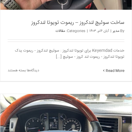
ساخت سوئیچ لندکروز – ریموت تویوتا لندکروز
By
مدیر
|
آبان ۶ام, ۱۴۰۳
|
Categories:
مقالات
خدمات Keyemdad برای تویوتا لندکروز : سوئیچ لندکروز - ریموت یدک
تویوتا لندکروز - ریموت لند کروز - سوئیچ [...]
برای
دیدگاه‌ها
بسته هستند
Read More
ساخت
سوئیچ
لندکروز
–
ریموت
تویوتا
لندکروز