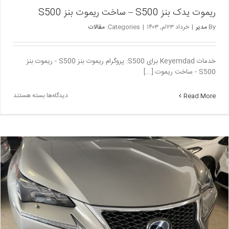
ریموت یدک بنز S500 – ساخت ریموت بنز S500
By
مدیر
|
خرداد ۲۳ام, ۱۴۰۳
|
Categories:
مقالات
خدمات Keyemdad برای S500: پروگرام ریموت بنز S500 - ریموت بنز
S500 - ساخت ریموت [...]
برای
دیدگاه‌ها
بسته هستند
Read More
ریموت
یدک
بنز
S500
–
ساخت
ریموت
بنز
S500