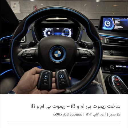
ریموت
پورشه
اصلی
ساخت ریموت بی ام و i8 – ریموت بی ام و i8
By
مدیر
|
آبان ۱۹ام, ۱۴۰۳
|
Categories:
مقالات