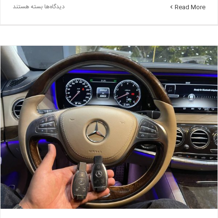
برای
دیدگاه‌ها
بسته هستند
Read More
ساخت
ریموت
بی
ام
و
–
ریموت
بی
ام
و
۴۲۸