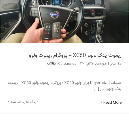
بنز
ریموت یدک ولوو XC60 – پروگرام ریموت ولوو
By
مدیر
|
فروردین ۲۳ام, ۱۴۰۱
|
Categories:
مقالات
خدمات Keyemdad برای ولوو XC60 : پروگرام ریموت ولوو XC60 - ریموت
یدک ولوو - باز [...]
برای
دیدگاه‌ها
بسته هستند
Read More
ریموت
یدک
ولوو
XC60