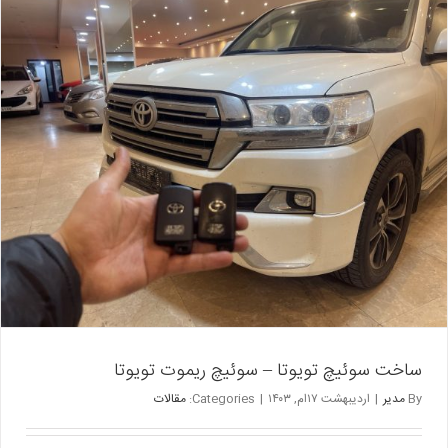
ریموت
لکسوس
RX350
ساخت سوئیچ تویوتا – سوئیچ ریموت تویوتا
By
مدیر
|
اردیبهشت ۱۷ام, ۱۴۰۳
|
Categories:
مقالات