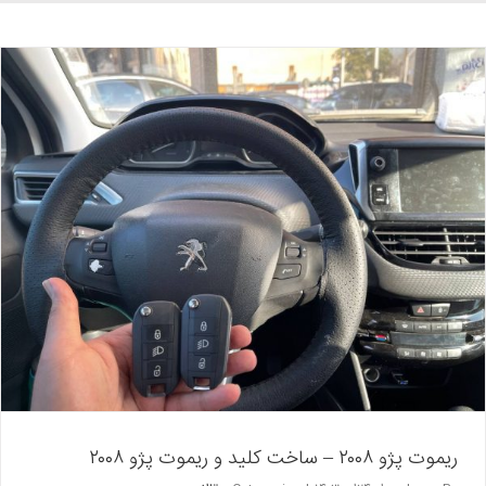
لکسوس
lx570
–
ریموت
لکسوس
ال
ایکس
۵۷۰
ریموت پژو ۲۰۰۸ – ساخت کلید و ریموت پژو ۲۰۰۸