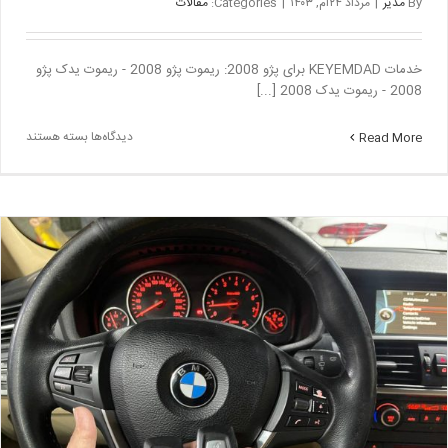
By
مدیر
|
مرداد ۲۴ام, ۱۴۰۳
|
Categories:
مقالات
خدمات KEYEMDAD برای پژو 2008: ریموت پژو 2008 - ریموت یدک پژو
2008 - ریموت یدک 2008 [...]
برای
دیدگاه‌ها
بسته هستند
Read More
ریموت
پژو
۲۰۰۸
–
ساخت
کلید
و
ریموت
پژو
۲۰۰۸