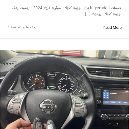
خدمات Keyemdad برای تویوتا کرولا : سوئیچ کرولا 2024 - ریموت یدک
تویوتا کرولا - ریموت [...]
برای
دیدگاه‌ها
بسته هستند
Read More
ریموت
تویوتا
کرولا
۲۰۲۴
–
ساخت
سوئیچ
کرولا