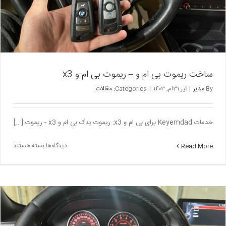
ساخت ریموت بی ام و – ریموت بی ام و x3
By
مدیر
|
تیر ۳۱ام, ۱۴۰۳
|
Categories:
مقالات
خدمات Keyemdad برای بی ام و x3: ریموت یدک بی ام و x3 - ریموت [...]
برای
دیدگاه‌ها
بسته هستند
Read More
ساخت
ریموت
بی
ام
و
–
ریموت
بی