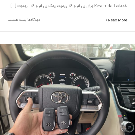
خدمات Keyemdad برای بی ام و i8: ریموت یدک بی ام و i8 - ریموت [...]
برای
دیدگاه‌ها
بسته هستند
Read More
ساخت
ریموت
بی
ام
و
i8
–
ریموت
بی
ام
و
i8