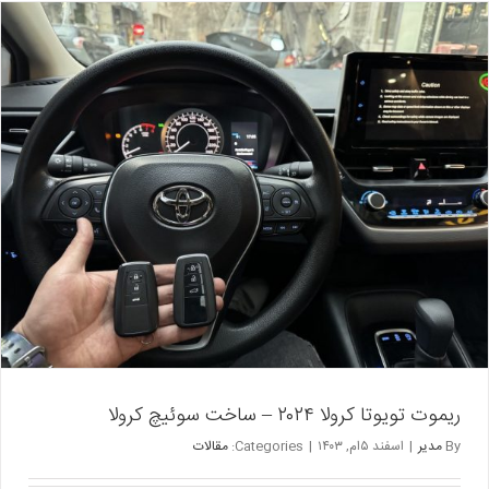
و
۷۳۰
–
سفارش
ریموت
بی
ام
و
۷۳۰
ریموت تویوتا کرولا ۲۰۲۴ – ساخت سوئیچ کرولا
By
مدیر
|
اسفند ۵ام, ۱۴۰۳
|
Categories:
مقالات