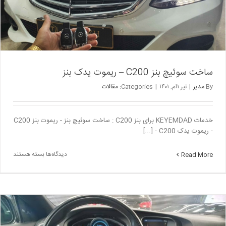
ساخت سوئیچ بنز C200 – ریموت یدک بنز
By
مدیر
|
تیر ۱ام, ۱۴۰۱
|
Categories:
مقالات
خدمات KEYEMDAD برای بنز C200 : ساخت سوئیچ بنز - ریموت بنز C200
- ریموت یدک C200 - [...]
برای
دیدگاه‌ها
بسته هستند
Read More
ساخت
سوئیچ
بنز
C200
–
ریموت
یدک