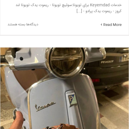
خدمات Keyemdad برای تویوتا:سوئیچ تویوتا - ریموت یدک تویوتا لند
کروز - ریموت یدک پرادو - [...]
برای
دیدگاه‌ها
بسته هستند
Read More
ساخت
سوئیچ
تویوتا
–
سوئیچ
ریموت
تویوتا